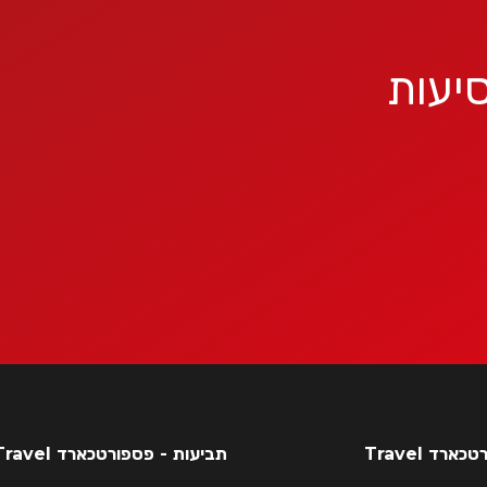
יעות
רד Travel
תביעות - פספורטכארד Travel