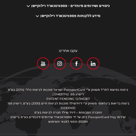
כיסויים ושירותים מיוחדים - פספורטכארד רילוקיישן
מידע ללקוחות פספורטכארד רילוקיישן
עקבו אחרינו
ביטוח נסיעות לחו"ל משווק ע"י PassportCard ישראל סוכנות לביטוח כללי (2014) בע”מ
רישיון מס: 514831742 |
PATENT PENDING 12/949,367
ביטוח בריאות בינלאומי משווק ע"י דיוידשילד סוכנות לביטוח חיים (2000) בע"מ, רישיון מס’:
512900432
החברה המבטחת – דיויד שילד חברה לביטוח בע”מ
שירות PassportCard Pay ניתן על ידי פספורטכארד שירותים פיננסיים בע"מ (רישיון
69284) וכפוף לתנאי השימוש