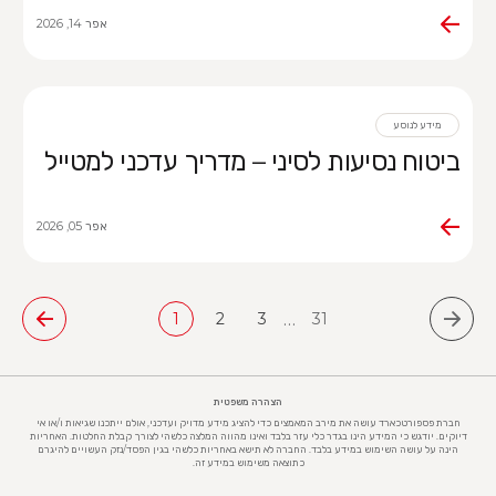
אפר 14, 2026
מידע לנוסע
ביטוח נסיעות לסיני – מדריך עדכני למטייל
אפר 05, 2026
…
1
2
3
31
הצהרה משפטית
חברת פספורטכארד עושה את מירב המאמצים כדי להציג מידע מדויק ועדכני, אולם ייתכנו שגיאות ו/או אי
דיוקים. יודגש כי המידע הינו בגדר כלי עזר בלבד ואינו מהווה המלצה כלשהי לצורך קבלת החלטות. האחריות
הינה על עושה השימוש במידע בלבד. החברה לא תישא באחריות כלשהי בגין הפסד/נזק העשויים להיגרם
כתוצאה משימוש במידע זה.