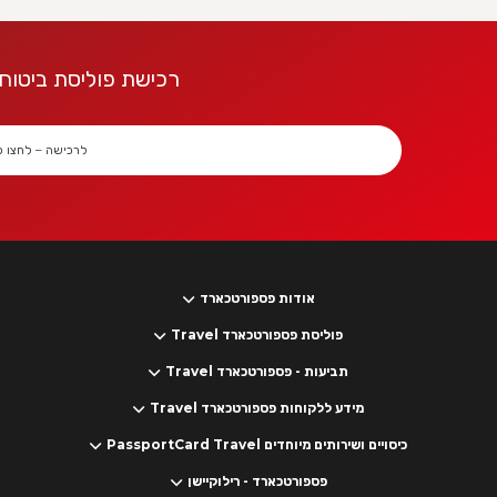
רכישת פוליסת ביטוח 
לרכישה – לחצו כ
אודות פספורטכארד
פוליסת פספורטכארד Travel
תביעות - פספורטכארד Travel
מידע ללקוחות פספורטכארד Travel
כיסויים ושירותים מיוחדים PassportCard Travel
פספורטכארד - רילוקיישן