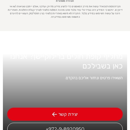
הצהרה משפטית
חברת פספורטכארד עושה את מירב המאמצים כדי להציג מידע מדויק ועדכני, אולם ייתכנו שגיאות ו/או אי
דיוקים. יודגש כי המידע הינו בגדר כלי עזר בלבד ואינו מהווה המלצה כלשהי לצורך קבלת החלטות. האחריות
הינה על עושה השימוש במידע בלבד. החברה לא תישא באחריות כלשהי בגין הפסד/נזק העשויים להיגרם
כתוצאה משימוש במידע זה.
מעוניינים בפרטים אודות ביטוח בריאות
מחליף קופת חולים ברילוקיישן? אנחנו
כאן בשבילכם
השאירו פרטים ונחזור אליכם בהקדם.
יצירת קשר
972-9-8920950+