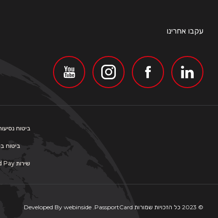
עקבו אחרינו
ביטוח נסיעות לחו"ל משווק ע"י PassportCard
ביטוח בריאות 
שירות PassportCard Pay ניתן על ידי פספורטכארד שירותים פיננסיים בע"מ (רישיון 69284) וכפוף לתנאי השימוש
© 2023 כל הזכויות שמורות
PassportCard
.
webinside
Developed By