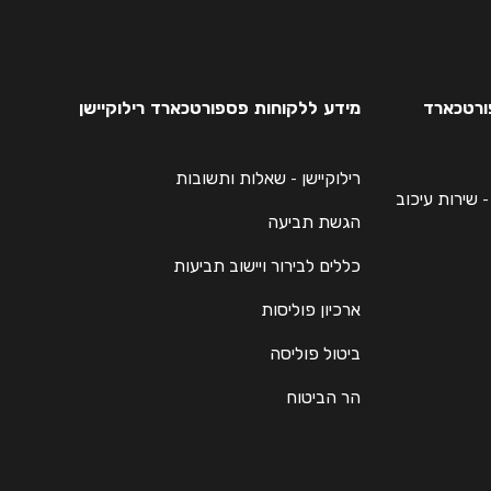
פורטכארד
מידע ללקוחות פספורטכארד רילוקיישן
רילוקיישן - שאלות ותשובות
Passportcard Flight Dela - שירות עיכוב
הגשת תביעה
כללים לבירור ויישוב תביעות
ארכיון פוליסות
ביטול פוליסה
הר הביטוח