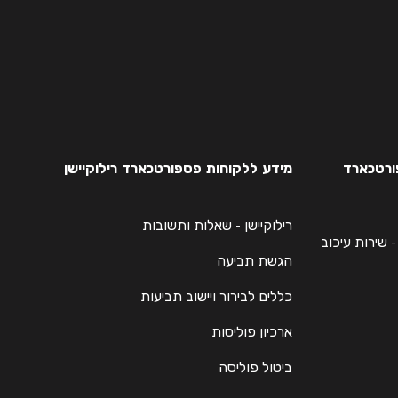
פורטכארד
מידע ללקוחות פספורטכארד רילוקיישן
רילוקיישן - שאלות ותשובות
Passportcard Flight Dela - שירות עיכוב
הגשת תביעה
כללים לבירור ויישוב תביעות
ארכיון פוליסות
ביטול פוליסה