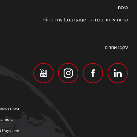
טיסה
שירות איתור כבודה - Find my Luggage
עקבו אחרינו
ביטוח נסיעות לחו"ל משווק ע"י PassportCard
ביטוח בריאות 
שירות PassportCard Pay ניתן על ידי פספורטכארד שירותים פיננסיים בע"מ (רישיון 69284) וכפוף לתנאי השימוש