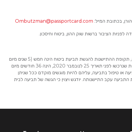
ורן, בכתובת המייל:
Ombutzman@passportcard.com
 לפניות הציבור ברשות שוק ההון, ביטוח וחיסכון.
בהתאם לתיקון מס’ 11 לחוק חוזה הביטוח התשמ”א-1981 שנכנס לתוקפו ביום 25 לנובמבר 2020, וחל על פוליסות שנרכשו החל ממועד זה, תקופת ההתיישנות להגשת תביעת ביטוח הינה חמש (5 שנים מיום
קרות מקרה הביטוח), ובמקרה של קטינים מתחת לגיל 18, חמש (5 שנים מיום הגיעם לגיל 18). תקופת ההתיישנות לתביעות ביטוח בגין פוליסות שנרכשו לפני תאריך 25 לנובמבר 2020, הינה 36 חודשים מיום
ה או טיפול בתביעה, עליהם להיות מוגשים מוקדם ככל שניתן
תביעה עקב התיישנותה. יודגש ויצוין כי הגשה של תביעה לבית