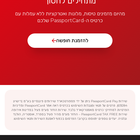
מתחילים לחסוך
מהיום מזמינים טיסות, מלונות ואטרקציות ללא עמלות עם
כרטיס ה-PassportCard שלכם
להזמנת חופשה
שירות PassportCard Pay ניתן על ידי פספורטכארד שירותים פיננסיים בע"מ (רישיון
69284). פרטים על תנאי ומגבלות השימוש בכרטיס ראה אתר PassportCard ומדיניות
הפרטיות. למחזיקי כרטיס מאסטרקארד בלבד. שירות החזר מע״מ פעיל במדינות אירופה.
שירות PassportCard TAX FREE – החזר מע״מ מהיר פעיל בספרד, אוסטריה, הולנד
ובלגיה. יעדים נוספים יתווספו בקרוב! הפרסום בכפוף לאמנת השירות ותנאי השימוש.