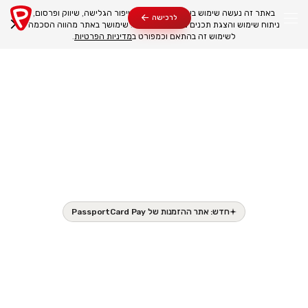
באתר זה נעשה שימוש בעוגיות בין היתר לשיפור הגלישה, שיווק ופרסום,
לרכישה
ניתוח שימוש והצגת תכנים מותאמים אישית. שימושך באתר מהווה הסכמה
לשימוש זה בהתאם וכמפורט ב
מדיניות הפרטיות
.
חדש: אתר ההזמנות של PassportCard Pay
את החופשה הקרובה שלכם
תזמינו ללא עמלות​
לקוחות PassportCard Pay? מהיום מזמינים טיסות, מלונות
ואטרקציות ללא עמלות עם כרטיס ה-PassportCard שלכם