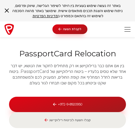
באתר זה נעשה שימוש בעוגיות בין היתר לשיפור הגלישה, שיווק ופרסום,
ניתוח שימוש והצגת תכנים מותאמים אישית. שימושך באתר מהווה הסכמה
לשימוש זה בהתאם וכמפורט ב
מדיניות הפרטיות
.
לקבלת הצעה
PassportCard Relocation
בין אם אתם כבר ברילוקיישן או רק מתחילים לחקור את הנושא, יש דבר
אחד שלא טסים בלעדיו – ביטוח הרילוקיישן של PassportCard. ביטוח
בריאות לחו״ל המחליף את קופת החולים, המעניק לכם ולמשפחתכם
שקט וביטחון בכל מקום שבו תבחרו לגור בעולם.
972-9-8920950+
קבלו הצעה לביטוח רילוקיישן