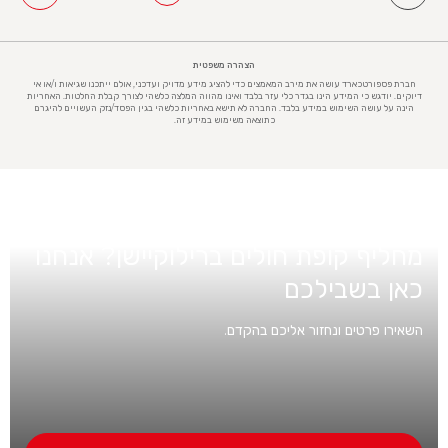
הצהרה משפטית
חברת פספורטכארד עושה את מירב המאמצים כדי להציג מידע מדויק ועדכני, אולם ייתכנו שגיאות ו/או אי
דיוקים. יודגש כי המידע הינו בגדר כלי עזר בלבד ואינו מהווה המלצה כלשהי לצורך קבלת החלטות. האחריות
הינה על עושה השימוש במידע בלבד. החברה לא תישא באחריות כלשהי בגין הפסד/נזק העשויים להיגרם
כתוצאה משימוש במידע זה.
מעוניינים בפרטים אודות ביטוח בריאות
מחליף קופת חולים ברילוקיישן? אנחנו
כאן בשבילכם
השאירו פרטים ונחזור אליכם בהקדם.