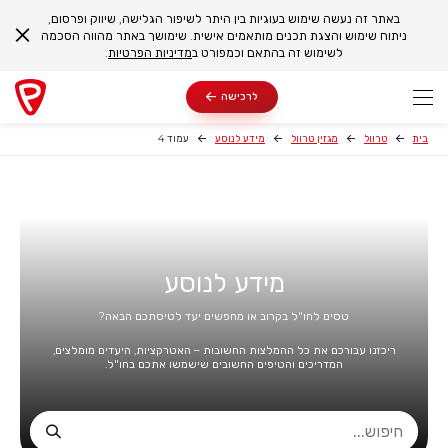
באתר זה נעשה שימוש בעוגיות בין היתר לשיפור הגלישה, שיווק ופרסום,
ניתוח שימוש והצגת תכנים מותאמים אישית. שימושך באתר מהווה הסכמה
לשימוש זה בהתאם וכמפורט ב
מדיניות הפרטיות
.
לרכישה
בית
טרוול
מגזין טרוול
מידע לנוסע
עמוד 4
מידע לנוסע
טסים לחו"ל בקרוב או מחפשים יעד לטיסתכם הבאה?
ריכזנו עבורכם את כל ההמלצות החשובות – האטרקציות, היעדים מומלצים,
המדריכים והטיפים החשובים שישמשו אתכם בחו"ל.