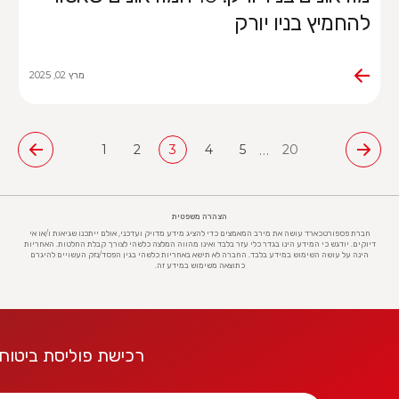
להחמיץ בניו יורק
מרץ 02, 2025
…
1
2
3
4
5
20
הצהרה משפטית
חברת פספורטכארד עושה את מירב המאמצים כדי להציג מידע מדויק ועדכני, אולם ייתכנו שגיאות ו/או אי
דיוקים. יודגש כי המידע הינו בגדר כלי עזר בלבד ואינו מהווה המלצה כלשהי לצורך קבלת החלטות. האחריות
הינה על עושה השימוש במידע בלבד. החברה לא תישא באחריות כלשהי בגין הפסד/נזק העשויים להיגרם
כתוצאה משימוש במידע זה.
רכישת פוליסת ביטוח 