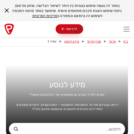
באתר זה נעשה שימוש בעוגיות בין היתר לשיפור הגלישה, שיווק ופרסום,
ניתוח שימוש והצגת תכנים מותאמים אישית. שימושך באתר מהווה הסכמה
לשימוש זה בהתאם וכמפורט ב
מדיניות הפרטיות
.
לרכישה
בית
טרוול
מגזין טרוול
מידע לנוסע
עמוד 3
מידע לנוסע
טסים לחו"ל בקרוב או מחפשים יעד לטיסתכם הבאה?
ריכזנו עבורכם את כל ההמלצות החשובות – האטרקציות, היעדים מומלצים,
המדריכים והטיפים החשובים שישמשו אתכם בחו"ל.