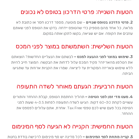
הטעות השנייה: פרטי הדרכון בטופס לא נכונים
2. פרטי הדרכון בטופס שגויים
–
שם מוטעה, מספר דרכון חסר או כתובת לא
מלאה, כל אחד מהם מספיק כדי שהטופס יידחה. בדקו את הטופס לפני שאתם
עוזבים את הקופה. אם יש שגיאה, בקשו לתקן אותה במקום.
הטעות השלישית: השתמשתם במוצר לפני המכס
3. שימוש במוצר לפני ההגעה למכס –
לבשתם את הנעליים החדשות? הוצאתם
את הטלפון מהאריזה? פקיד המכס עלול לדחות את הבקשה. המוצר חייב להיות
ללא שימוש ובאריזה המקורית עד ליציאה. שמרו את הקניות ארוזות עד שתגיעו
הביתה.
הטעות הרביעית: הגעתם מאוחר לשדה התעופה
4. מעט מדי זמן לפני הטיסה –
תהליך החתמת הטופס, קבלת ההחזר והתורים
עשויים לקחת 30–60 דקות. הגיעו לשדה התעופה לפחות 3.5–4 שעות לפני
הטיסה בכל פעם שיש לכם טפסי Tax Free. אחרת, אתם עלולים לפספס את
ההחזר.
הטעות החמישית: הקנייה לא הגיעה לסף המינימום
5. קנייה מתחת לסף המינימום –
לכל מדינה יש סף מינימום לרכישה בודדת בחנות