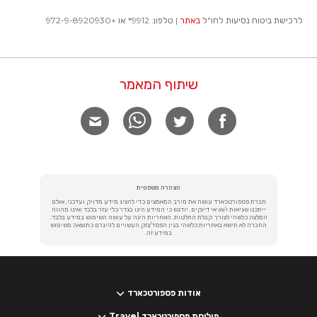
לרכישת ביטוח נסיעות לחו"ל
באתר
| טלפון: 9912* או +972-9-8920930
שיתוף המאמר
הצהרה משפטית
חברת פספורטכארד עושה את מירב המאמצים כדי להציג מידע מדויק ועדכני, אולם
ייתכנו שגיאות ו/או אי דיוקים. יודגש כי המידע הינו בגדר כלי עזר בלבד ואינו מהווה
המלצה כלשהי לצורך קבלת החלטות. האחריות הינה על עושה השימוש במידע בלבד.
החברה לא תישא באחריות כלשהי בגין הפסד/נזק העשויים להיגרם כתוצאה משימוש
במידע זה.
אודות פספורטכארד
פוליסת פספורטכארד Travel