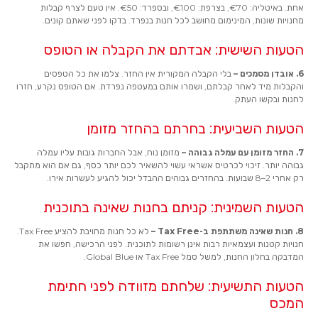
אחת. באיטליה: €70, בצרפת: €100, ובספרד: €50. אין טעם לצרף קבלות
מחנויות שונות, המינימום מחושב לכל חנות בנפרד. בדקו לפני שאתם קונים.
הטעות השישית: אבדתם את הקבלה או הטופס
6. אובדן מסמכים –
בלי הקבלה המקורית אין החזר. צלמו את כל הטפסים
והקבלות מיד לאחר קבלתם, ושמרו אותם במעטפה נפרדת. אם הטופס נקרע, חזרו
לחנות ובקשו העתק.
הטעות השביעית: בחרתם בהחזר מזומן
7. החזר מזומן עם עמלה גבוהה –
מזומן נוח, אבל החברות גובות עליו עמלה
גבוהה יותר. זיכוי לכרטיס אשראי עשוי להשאיר לכם יותר כסף, גם אם הוא מתקבל
רק אחרי 2–8 שבועות. בהחזרים גבוהים ההבדל יכול להגיע לעשרות אירו.
הטעות השמינית: קניתם בחנות שאינה בתוכנית
8. חנות שאינה משתתפת ב-Tax Free –
לא כל חנות מחויבת להציע Tax Free.
חנויות קטנות ועצמאיות רבות אינן רשומות לתוכנית. לפני הרכישה, חפשו את
המדבקה בחלון החנות, למשל סמל Tax Free או Global Blue.
הטעות התשיעית: שלחתם מזוודה לפני חתימת
המכס