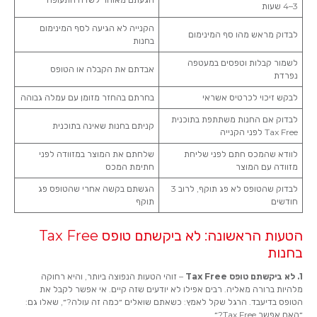
3–4 שעות
הקנייה לא הגיעה לסף המינימום
לבדוק מראש מהו סף המינימום
בחנות
לשמור קבלות וטפסים במעטפה
אבדתם את הקבלה או הטופס
נפרדת
לבקש זיכוי לכרטיס אשראי
בחרתם בהחזר מזומן עם עמלה גבוהה
לבדוק אם החנות משתתפת בתוכנית
קניתם בחנות שאינה בתוכנית
Tax Free לפני הקנייה
לוודא שהמכס חתם לפני שליחת
שלחתם את המוצר במזוודה לפני
מזוודה עם המוצר
חתימת המכס
לבדוק שהטופס לא פג תוקף, לרוב 3
הגשתם בקשה אחרי שהטופס פג
חודשים
תוקף
הטעות הראשונה: לא ביקשתם טופס Tax Free
בחנות
1. לא ביקשתם טופס Tax Free
– זוהי הטעות הנפוצה ביותר, והיא רחוקה
מלהיות ברורה מאליה. רבים אפילו לא יודעים שזה קיים. אי אפשר לקבל את
הטופס בדיעבד. הרגל שקל לאמץ: כשאתם שואלים ״כמה זה עולה?״, שאלו גם:
״האם אפשר Tax Free?״