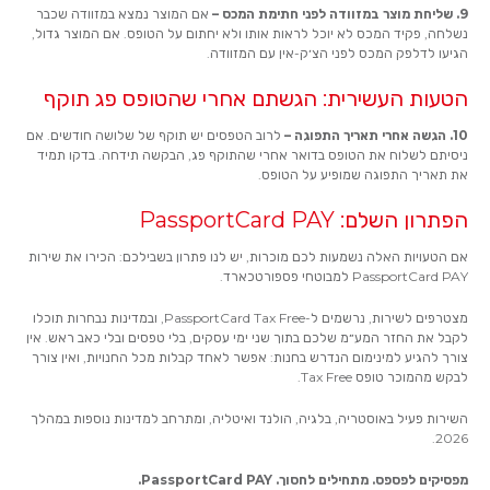
9. שליחת מוצר במזוודה לפני חתימת המכס –
אם המוצר נמצא במזוודה שכבר
נשלחה, פקיד המכס לא יוכל לראות אותו ולא יחתום על הטופס. אם המוצר גדול,
הגיעו לדלפק המכס לפני הצ׳ק-אין עם המזוודה.
הטעות העשירית: הגשתם אחרי שהטופס פג תוקף
10. הגשה אחרי תאריך התפוגה –
לרוב הטפסים יש תוקף של שלושה חודשים. אם
ניסיתם לשלוח את הטופס בדואר אחרי שהתוקף פג, הבקשה תידחה. בדקו תמיד
את תאריך התפוגה שמופיע על הטופס.
הפתרון השלם: PassportCard PAY
אם הטעויות האלה נשמעות לכם מוכרות, יש לנו פתרון בשבילכם: הכירו את שירות
PassportCard PAY למבוטחי פספורטכארד.
מצטרפים לשירות, נרשמים ל-PassportCard Tax Free, ובמדינות נבחרות תוכלו
לקבל את החזר המע״מ שלכם בתוך שני ימי עסקים, בלי טפסים ובלי כאב ראש. אין
צורך להגיע למינימום הנדרש בחנות: אפשר לאחד קבלות מכל החנויות, ואין צורך
לבקש מהמוכר טופס Tax Free.
השירות פעיל באוסטריה, בלגיה, הולנד ואיטליה, ומתרחב למדינות נוספות במהלך
2026.
מפסיקים לפספס. מתחילים לחסוך. PassportCard PAY.