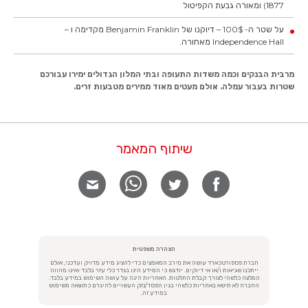
1877) ומאורה גבעת הקפיטול
על שטר ה- 100$ – דיוקנו של Benjamin Franklin מקדימה ו –
Independence Hall מאחורה.
מרבית הבנקים וכמה משדות התעופה ובתי המלון הגדולים ימירו עבורכם
שטרות בעבור עמלה. אולם מעטים מאוד ממירים מטבעות זרים.
שיתוף המאמר
הצהרה משפטית
חברת פספורטכארד עושה את מירב המאמצים כדי להציג מידע מדויק ועדכני, אולם
ייתכנו שגיאות ו/או אי דיוקים. יודגש כי המידע הינו בגדר כלי עזר בלבד ואינו מהווה
המלצה כלשהי לצורך קבלת החלטות. האחריות הינה על עושה השימוש במידע בלבד.
החברה לא תישא באחריות כלשהי בגין הפסד/נזק העשויים להיגרם כתוצאה משימוש
במידע זה.