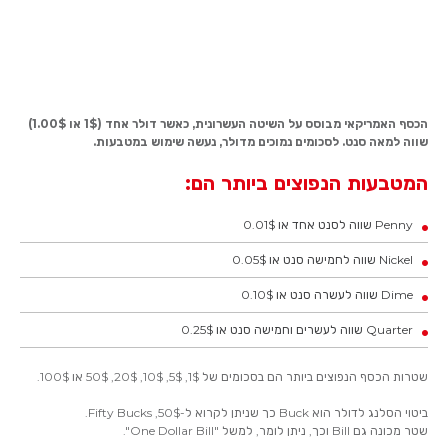
הכסף האמריקאי מבוסס על השיטה העשרונית, כאשר דולר אחד (1$ או 1.00$)
שווה למאה סנט. לסכומים נמוכים מדולר, נעשה שימוש במטבעות.
המטבעות הנפוצים ביותר הם:
Penny שווה לסנט אחד או 0.01$
Nickel שווה לחמישה סנט או 0.05$
Dime שווה לעשרה סנט או 0.10$
Quarter שווה לעשרים וחמישה סנט או 0.25$
שטרות הכסף הנפוצים ביותר הם בסכומים של 1$, 5$, 10$, 20$, 50$ או 100$.
ביטוי הסלנג לדולר הוא Buck כך שניתן לקרוא ל-50$, Fifty Bucks.
שטר מכונה גם Bill וכך, ניתן לומר, למשל "One Dollar Bill".