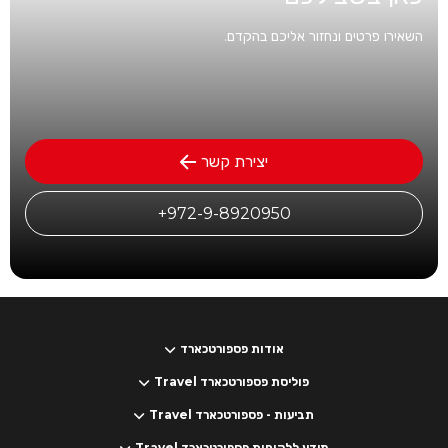
השאירו פרטים ונחזור אליכם בהקדם.
יצירת קשר
972-9-8920950+
אודות פספורטכארד
פוליסת פספורטכארד Travel
תביעות - פספורטכארד Travel
מידע ללקוחות פספורטכארד Travel