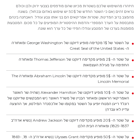
היזהרו מהשימוש שלכם בשטרות מכיוון שהם מודפסים בצבעי ירוק ולבן וכולם
נראים זהים (אם כי השטר החדש של 50$ יש שימוש באדום ובכחול). בשונה
מהמצב ברוב המדינות, שטרות אמריקאים הם בני אותו צבע וגודל. האבחנה בינהם
מתבססת על הערך המספרי והדמות ההיסטורית המופיעים על כל סכום. המטבעות
מסומנות בערכו של המטבע וגודלו הפיזי של כל ערך הוא שונה.
על השטר של 1$ מקדימה מופיע דיוקנו של George Washington ומאחורה
ה- Great Seal of the United States
על שטר ה- 2$ מופיע מקדימה דיוקנו של Thomas Jefferson ומאחורה
החתימה על מגילת העצמאות
על שטר ה- 5$ מופיע מקדימה דיוקנו של Abraham Lincoln ומאחורה The
Lincoln Memorial
על שטר ה- 10$ מופיע דיוקונו של Alexander Hamilton (שהיה שר האוצר
האמריקאי הראשון) ומאחור הבניין של משרד האוצר (יש המבקשים שדיוקנו של
רונלד רייגן המנוח יופיע על השטר במקומו של אלכסנדר המילטון, אך ההצעה
עדיין לא עברה)
על שטר ה- 20$ מופיע מקדימה דיוקנו של Andrew Jackson (נשיא ארה"ב
1829-1837) ומאחורה הבית הלבן
על שטר ה- 50$ מופיע מקדימה Ulysses Grant (נשיא ארה"ב ה- 18, 1869-