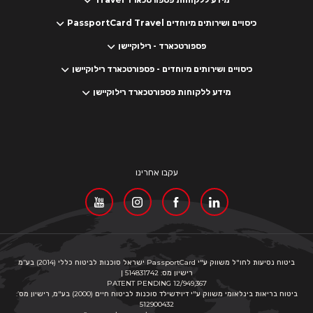
כיסויים ושירותים מיוחדים PassportCard Travel
פספורטכארד - רילוקיישן
כיסויים ושירותים מיוחדים - פספורטכארד רילוקיישן
מידע ללקוחות פספורטכארד רילוקיישן
עקבו אחרינו
ביטוח נסיעות לחו"ל משווק ע"י PassportCard ישראל סוכנות לביטוח כללי (2014) בע”מ
רישיון מס: 514831742 |
PATENT PENDING 12/949,367
ביטוח בריאות בינלאומי משווק ע"י דיוידשילד סוכנות לביטוח חיים (2000) בע"מ, רישיון מס’:
512900432