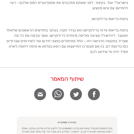
בישראל? ועוד. בקיצור, לפני שאתם מתכננים את אסטרטגיית המס שלכם – רצוי
להתייעץ עם איש מקצוע.
ביטוח בריאות ברילוקיישן
ביטוח בריאות פרטי ברילוקיישן הוא בגדר חובה, בעיקר בחודשים הראשונים שלאחר
המעבר. דיוידשילד מציעה פוליסה מיוחדת לרילוקיישן, אשר מכסה את כל מה
שצריך בתקופה הרגישה הזו – החל מטיפולים במצבי חירום ועד לשירותים שגרתיים
כמו בדיקות דם. בין אם תצטרכו התייעצות עם רופא בטלפון או טיסה דחופה לארץ,
תמיד יהיה מי שידאג לכם.
שיתוף המאמר
הצהרה משפטית
חברת פספורטכארד עושה את מירב המאמצים כדי להציג מידע מדויק ועדכני, אולם
ייתכנו שגיאות ו/או אי דיוקים. יודגש כי המידע הינו בגדר כלי עזר בלבד ואינו מהווה