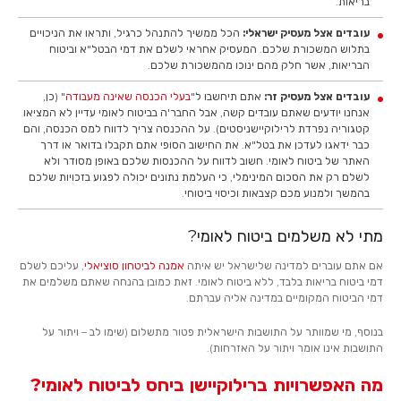
בריאות.
עובדים אצל מעסיק ישראלי:
הכל ממשיך להתנהל כרגיל, ותראו את הניכויים
בתלוש המשכורת שלכם. המעסיק אחראי לשלם את דמי הבטל"א וביטוח
הבריאות, אשר חלק מהם ינוכו מהמשכורת שלכם.
עובדים אצל מעסיק זר:
אתם תיחשבו ל"
בעלי הכנסה שאינה מעבודה
" (כן,
אנחנו יודעים שאתם עובדים קשה, אבל החבר'ה בביטוח לאומי עדיין לא המציאו
קטגוריה נפרדת לרילוקיישניסטים). על ההכנסה צריך לדווח למס הכנסה, והם
כבר ידאגו לעדכן את בטל"א. את החישוב הסופי אתם תקבלו בדואר או דרך
האתר של ביטוח לאומי. חשוב לדווח על ההכנסות שלכם באופן מסודר ולא
לשלם רק את הסכום המינימלי, כי העלמת נתונים יכולה לפגוע בזכויות שלכם
בהמשך ולמנוע מכם קצבאות וכיסוי ביטוחי.
מתי לא משלמים ביטוח לאומי?
אם אתם עוברים למדינה שלישראל יש איתה
אמנה לביטחון סוציאלי
, עליכם לשלם
דמי ביטוח בריאות בלבד, ללא ביטוח לאומי. זאת כמובן בהנחה שאתם משלמים את
דמי הביטוח המקומיים במדינה אליה עברתם.
בנוסף, מי שמוותר על התושבות הישראלית פטור מתשלום (שימו לב – ויתור על
התושבות אינו אומר ויתור על האזרחות).
מה האפשרויות ברילוקיישן ביחס לביטוח לאומי?