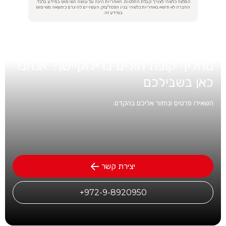
המלצה כלשהי לצורך קבלת החלטות. האחריות הינה על עושה השימוש במידע בלבד.
החברה לא תישא באחריות כלשהי בגין הפסד/נזק העשויים להיגרם כתוצאה משימוש
במידע זה.
מעוניינים בפרטים אודות ביטוח בריאות
מחליף קופת חולים ברילוקיישן? אנחנו
כאן בשבילכם
השאירו פרטים ונחזור אליכם בהקדם.
יצירת קשר
972-9-8920950+