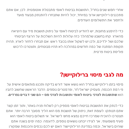
אחרי חמש שנים בחו"ל, התושבות בביטוח לאומי מתבטלת אוטומטית. לכן, אם אתם
מתכננים רילוקיישן ארוך במיוחד, יכול להיות שתבחרו להתנתק מבעוד מועד
ולחסוך את התשלומים העודפים.
כדי להימנע מחובות, יש להודיע לביטוח לאומי על ניתוק תושבות מיד עם היציאה
מהארץ. קחו בחשבון שלמהלך כזה עלולות להיות השלכות על הרצף הביטוחי
שלכם ושל ילדיכם, ולכן יש לשקול אותו בכובד ראש. אם תבחרו לחזור לארץ, תהיה
תקופת המתנה של כמה חודשים במהלכה לא תהיו מבוטחים, ותצטרכו לרכוש
פוליסת ביטוח פרטית.
מה לגבי מיסוי ברילוקיישן?
מיסוי בזמן רילוקיישן בחו"ל הוא נושא אשר דורש בדיקה ותכנון מותאמים אישית על
פי רמת הכנסה, מעסיק ישראלי\זר, ופרמטרים נוספים. הדבר הראשון שחשוב להבין
הוא
שתושבות לצרכי ביטוח לאומי ותושבות לצרכי מס – הם שני דברים נפרדים.
כדי לנתק את התושבות בביטוח לאומי מספיק רק לשלוח פניה באתר, ותוך זמן קצר
אתם תנותקו. לעומת זאת, ניתוק של תושבות מס הוא הליך מסובך הרבה יותר. אתם
תצטרכו להוכיח שמרכז חייכם נמצא מחוץ לישראל. אי תשלום ביטוח לאומי הוא
סעיף משמעותי, אך לצידו ייבחנו נושאים נוספים, לדוגמה: כמה ימים בשנה אתם
שוהים בישראל, וכמה במדינת הרילוקיישן? האם יש לכם נכסים והכנסות שמקורן