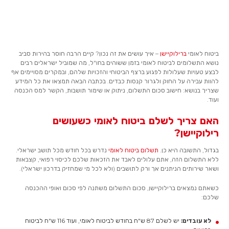
ביטוח לאומי
ברילוקיישן
– איך עושים את זה נכון? קיים הרבה חוסר בהירות סביב
נושא התשלומים לביטוח לאומי בזמן ששוהים בחו"ל, מה שמוביל ישראלים רבים
לבצע טעויות שעלולות לפגוע ברצף הביטוחי והזכויות שלהם, ובמקרים מסויימים אף
להוות עבירה על החוק ולגרור קנסות כבדים. בכתבה הבאה תמצאו את כל המידע
שצריך בנושא: חישוב סכום התשלום, ניתוק או שימור תושבות, הקשר למס הכנסה
ועוד.
האם צריך לשלם ביטוח לאומי כשעושים
רילוקיישן?
בגדול, התשובה היא כן.
תשלום ביטוח לאומי
נדרש בכל חודש מכל תושב ישראלי.
ללא התשלום הזה, אתם עלולים לאבד את הזכאות שלכם לכיסוי רפואי, קצבאות
ושאר שירותים הניתנים אך ורק לתושבים (ולא לכל מי שמחזיק בדרכון ישראלי).
כשאתם נמצאים ברילוקיישן, סכום התשלום משתנה לפי סכום ואופי ההכנסה
שלכם:
לא עובדים:
יש לשלם 87 ש"ח בחודש לביטוח לאומי, ועוד 116 ש"ח לביטוח