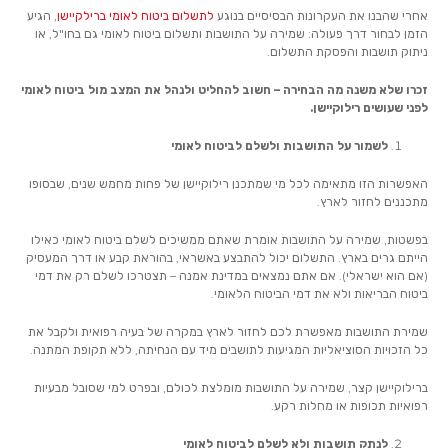
אחרי שהבנו את העקרונות הבסיסיים בנוגע
לתשלום ביטוח לאומי ברילקיישן
, הגיע
הזמן לבחור דרך פעולה: שמירה על התושבות ותשלום ביטוח לאומי גם בחו"ל, או
ניתוק תושבות והפסקת התשלום.
זכרו שלא משנה מה הבחירה – חשוב להחליט ולנהל את המצב מול ביטוח לאומי
לפני שעושים רילוקיישן.
לשמור על התושבות ולשלם לביטוח לאומי
האפשרות הזו מתאימה לכל מי שמתכנן רילוקיישן של פחות מחמש שנים, שבסופו
מתכננים לחזור לארץ.
בפשטות, שמירה על התושבות אומרת שאתם ממשיכים לשלם ביטוח לאומי כאילו
הייתם גרים בארץ. התשלום יכול להתבצע באשראי, בהוראת קבע או דרך המעסיק
(אם הוא ישראלי). אם אתם נמצאים במדינת אמנה – תצטרכו לשלם רק את דמי
ביטוח הבריאות ולא את דמי הביטוח הלאומי.
שמירת התושבות מאפשרת לכם לחזור לארץ במקרה של בעיה רפואית ולקבל את
כל הזכויות הסוציאליות המגיעות לתושבים מיד עם הנחיתה, ללא תקופת המתנה.
ברילוקיישן קצר, שמירה על התושבות מומלצת לכולם, ובפרט למי שסובל מבעיות
רפואיות תכופות או מחלות רקע.
לנתק תושבות ולא לשלם לביטוח לאומי